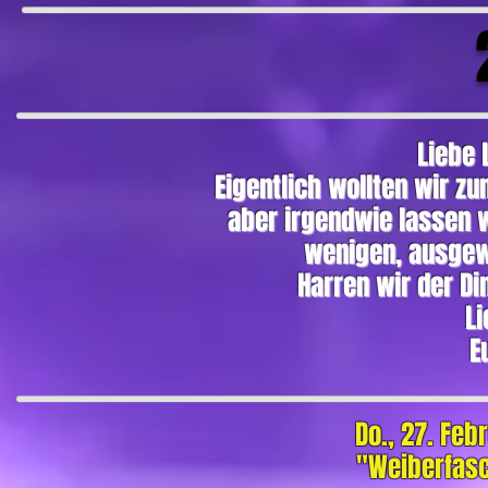
Liebe 
Eigentlich wollten wir z
aber irgendwie lassen 
wenigen, ausgew
Harren wir der D
Li
E
Do., 27.
Febr
"Weiberfas